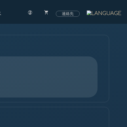
account_circle
shopping_cart
ス
連絡先