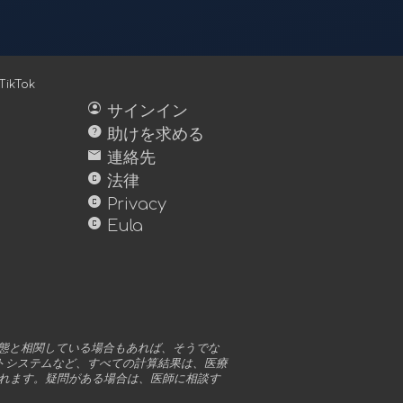
TikTok
account_circle
サインイン
help
助けを求める
mail
連絡先
copyright
法律
copyright
Privacy
copyright
Eula
的状態と相関している場合もあれば、そうでな
トシステムなど、すべての計算結果は、医療
れます。疑問がある場合は、医師に相談す