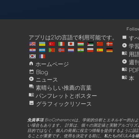
Foll
view_module
アプリは21の言語で利用可能です。
すべ
play_circle
学習
menu_book
用
play_circle
週刊
home
ホームページ
menu_book
PD
today
Blog
menu_book
play_circle
本
ニュース
forum
素晴らしい推薦の言葉
menu_book
パンフレットとポスター
image
グラフィックリソース
免責事項
BioCoherenceは、学術的分析とエネルギー
い場合もあります。 計算は、個々の測定値と実験アルゴリズ
目的ではなく、個人の発展に役立つ情報を提供するように設
ることが重要です。使用を決定する前に、
私たちのEULAを