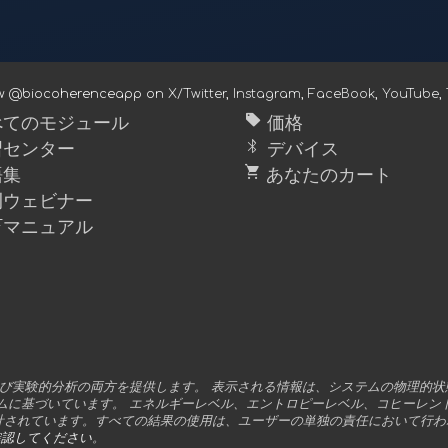
ow @biocoherenceapp on
X/Twitter
,
Instagram
,
FaceBook
,
YouTube
,
sell
てのモジュール
価格
bluetooth
センター
デバイス
shopping_cart
語集
あなたのカート
ウェビナー
Fマニュアル
的および実験的分析の両方を提供します。 表示される情報は、システムの物理
ムに基づいています。 エネルギーレベル、エントロピーレベル、コヒーレン
計されています。すべての結果の使用は、ユーザーの単独の責任において行わ
確認してください
。