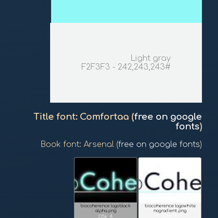
Light gray
#F2F3F3 - 242,243,243
Title font: Comfortaa (
free on google
fonts
)
Book font: Arsenal (
free on google fonts
)
biocoherence logo
black
biocoherence logo
white
alpha.png
nogradient.png
download
download
315k
154k