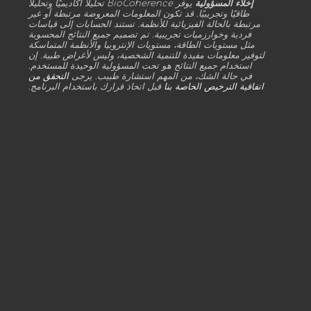
إخلاء المسؤولية
يوفر BioCoherence تحليلًا أكاديميًا وتحليلًا
طاقيًا وتجريبيًا. قد تكون المعلومات المعروضة مرتبطة أو غير
مرتبطة بالحالة الفيزيائية للأنظمة. تستند الحسابات إلى قياسات
فردية وخوارزميات تجريبية. تم تصميم جميع النتائج المحسوبة
مثل مستويات الطاقة، مستويات الإنتروبيا والأنظمة المتماسكة
لتوفير معلومات مفيدة للتنمية الشخصية، وليس لأغراض طبية. إن
استخدام جميع النتائج هو تحت المسؤولية الوحيدة للمستخدم.
في حالة الشك، من المهم استشارة طبيب. يرجى
التحقق من
اتفاقية الترخيص الخاصة بنا
قبل اتخاذ قرارك باستخدام البرنامج.