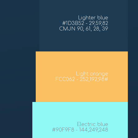
Lighter blue
#1D3B52 - 29,59,82
CMJN 90, 61, 28, 39
Light orange
#FCC062 - 252,192,98
Electric blue
#90F9F8 - 144,249,248