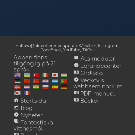
Follow @biocoherenceapp on
X/Twitter
,
Instagram
,
FaceBook
,
YouTube
,
TikTok
Appen finns
view_module
Alla moduler
tillgänglig på 21
play_circle
Lärandecenter
språk.
menu_book
Ordlista
play_circle
Veckovis
webbseminarium
menu_book
PDF-manual
home
menu_book
Startsida
Böcker
today
Blog
play_circle
Nyheter
forum
Fantastiska
vittnesmål