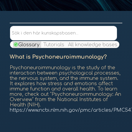
Innehåll
Sök i den här kunskapsbasen...
Glossary
Tutorials
All knowledge bases
What is Psychoneuroimmunology?
Psychoneuroimmunology is the study of the
interaction between psychological processes,
the nervous system, and the immune system.
It explores how stress and emotions affect
immune function and overall health. To learn
more, check out "Psychoneuroimmunology: An
Overview" from the National Institutes of
Health (NIH).
https://www.ncbi.nlm.nih.gov/pmc/articles/PMC54