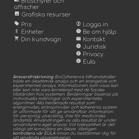
menu_book
Broschyrer och
affischer
image
Grafiska resurser
sell
account_circle
Pris
Logga in
bluetooth
help
Enheter
Be om hjälp
shopping_cart
mail
Din kundvagn
Kontakt
copyright
Juridisk
copyright
Privacy
copyright
Eula
Ansvarsfriskrivning
BioCoherence tillhandahåller
både en akademisk analys och en energetisk och
experimentell analys. Informationen som visas kan
eller kan inte vara korrelerad med de fysiska
tillstånden hos systemen. Beräkningar baseras på
individuella mätningar och experimentella
algoritmer. Alla beräknade resultat som
energinivåer, entropinivåer och koherenta system
är utformade för att ge användbar information
för personlig utveckling, inte för medicinska
ändamål. Användningen av alla resultat är under
användarens eget ansvar. Vid tveksamhet är det
viktigt att konsultera en läkare. Vänligen
kontrollera vår EULA
innan du bestämmer dig för
att använda programvaran.