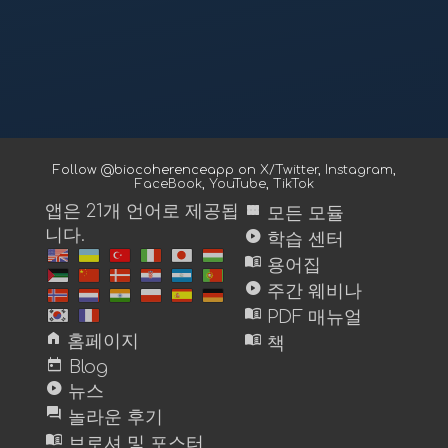
Follow @biocoherenceapp on
X/Twitter
,
Instagram
,
FaceBook
,
YouTube
,
TikTok
view_module
앱은 21개 언어로 제공됩
모든 모듈
니다.
play_circle
학습 센터
menu_book
용어집
play_circle
주간 웨비나
menu_book
PDF 매뉴얼
home
menu_book
홈페이지
책
today
Blog
play_circle
뉴스
forum
놀라운 후기
menu_book
브로셔 및 포스터