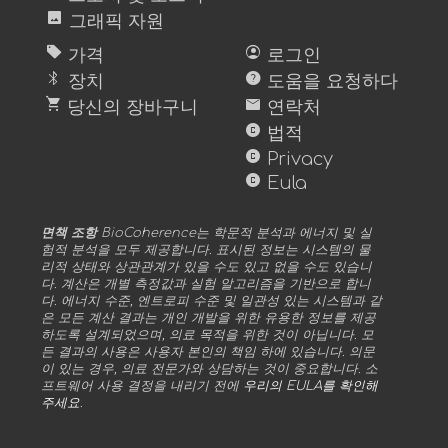
image
그래픽 자원
sell
account_circle
가격
로그인
bluetooth
help
장치
도움을 요청하다
shopping_cart
mail
당신의 장바구니
연락처
copyright
법적
copyright
Privacy
copyright
Eula
면책 조항
BioCoherence는 학문적 분석과 에너지 및 실
험적 분석을 모두 제공합니다. 표시된 정보는 시스템의 물
리적 상태와 상관관계가 있을 수도 있고 없을 수도 있습니
다. 계산은 개별 측정값과 실험 알고리즘을 기반으로 합니
다. 에너지 수준, 엔트로피 수준 및 일관성 있는 시스템과 같
은 모든 계산 결과는 개인 개발을 위한 유용한 정보를 제공
하도록 설계되었으며, 의료 목적을 위한 것이 아닙니다. 모
든 결과의 사용은 사용자 본인의 책임 하에 있습니다. 의문
이 있는 경우, 의료 전문가와 상담하는 것이 중요합니다. 소
프트웨어 사용 결정을 내리기 전에
우리의 EULA를 확인해
주세요
.