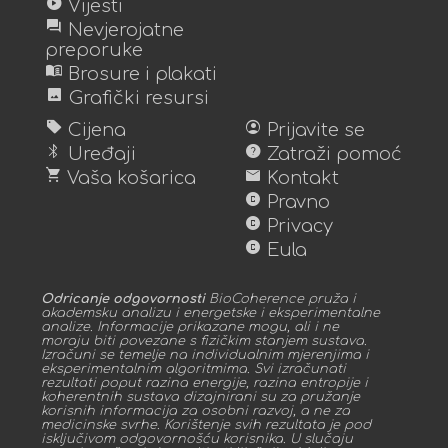
play_circle
Vijesti
forum
Nevjerojatne
preporuke
menu_book
Brosure i plakati
image
Grafički resursi
sell
account_circle
Cijena
Prijavite se
bluetooth
help
Uređaji
Zatraži pomoć
shopping_cart
mail
Vaša košarica
Kontakt
copyright
Pravno
copyright
Privacy
copyright
Eula
Odricanje odgovornosti
BioCoherence pruža i
akademsku analizu i energetske i eksperimentalne
analize. Informacije prikazane mogu, ali i ne
moraju biti povezane s fizičkim stanjem sustava.
Izračuni se temelje na individualnim mjerenjima i
eksperimentalnim algoritmima. Svi izračunati
rezultati poput razina energije, razina entropije i
koherentnih sustava dizajnirani su za pružanje
korisnih informacija za osobni razvoj, a ne za
medicinske svrhe. Korištenje svih rezultata je pod
isključivom odgovornošću korisnika. U slučaju