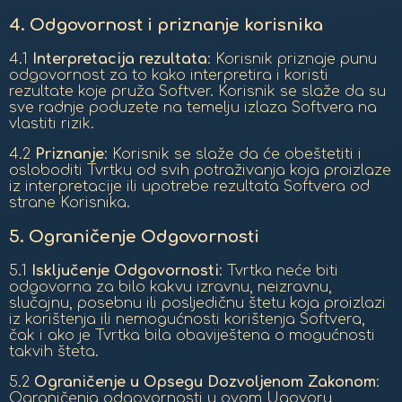
4.
Odgovornost i priznanje korisnika
4.1
Interpretacija rezultata
: Korisnik priznaje punu
odgovornost za to kako interpretira i koristi
rezultate koje pruža Softver. Korisnik se slaže da su
sve radnje poduzete na temelju izlaza Softvera na
vlastiti rizik.
4.2
Priznanje
: Korisnik se slaže da će obeštetiti i
osloboditi Tvrtku od svih potraživanja koja proizlaze
iz interpretacije ili upotrebe rezultata Softvera od
strane Korisnika.
5.
Ograničenje Odgovornosti
5.1
Isključenje Odgovornosti
: Tvrtka neće biti
odgovorna za bilo kakvu izravnu, neizravnu,
slučajnu, posebnu ili posljedičnu štetu koja proizlazi
iz korištenja ili nemogućnosti korištenja Softvera,
čak i ako je Tvrtka bila obaviještena o mogućnosti
takvih šteta.
5.2
Ograničenje u Opsegu Dozvoljenom Zakonom
:
Ograničenja odgovornosti u ovom Ugovoru