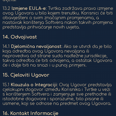
13.2
Izmjene EULA-e
: Tvrtka zadržava pravo izmjene
ovog Ugovora u bilo kojem trenutku. Korisnici će biti
obaviješteni o svim značajnim promjenama, a
nastavak korištenja Softvera nakon takvih promjena
predstavlja prihvaćanje novih uvjeta.
14.
Odvojivost
14.1
Djelomična nevaljanost
: Ako se utvrdi da je bilo
koja odredba ovog Ugovora nevaljana ili
neprovediva od strane suda nadležne jurisdikcije,
takva odredba će biti odvojena, a ostatak Ugovora
će i dalje biti na snazi i u punoj primjeni.
15.
Cjeloviti Ugovor
15.1
Klauzula o Integraciji
: Ovaj Ugovor predstavlja
cjelokupni dogovor između Korisnika i Tvrtke u vezi
s korištenjem Softvera i zamjenjuje sve prethodne ili
istodobne dogovore i sporazume, bilo pisane ili
usmene, koji se odnose na predmet ovog Ugovora.
16.
Kontakt Informacije