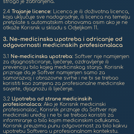
strogo je zabranjena.
2.4
Trajanje licence
: Licenca je ili doživotna licenca,
koja uključuje sve nadogradnje, ili licenca na temelju
pretplate s automatskim obnovama osim ako je ne
otkaže Korisnik u skladu s Odjeljkom 11.
3.
Ne-medicinska upotreba i odricanje od
odgovornosti medicinskih profesionalaca
3.1
Ne-medicinska upotreba
: Softver nije namijenjen
za dijagnosticiranje, liječenje, ozdravljenje ili
prevenciju bilo kojeg medicinskog stanja. Korisnik
priznaje da je Softver namijenjen samo za
samorazvoj i obrazovne svrhe i ne bi se trebao
koristiti kao zamjena za profesionalne medicinske
savjete, dijagnozu ili liječenje.
3.2
Upotreba od strane medicinskih
profesionalaca
: Ako je Korisnik medicinski
profesionalac, Korisnik priznaje da Softver nije
medicinski uređaj i ne bi se trebao koristiti za
informiranje o bilo kojim medicinskim odlukama.
Korisnik preuzima punu odgovornost za bilo kakvu
upotrebu Softvera u profesionalnom kontekstu.