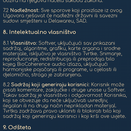
obzira na njegova načela sukoba zakona.
7.2
Nadležnost
: Sve sporove koji proizlaze iz ovog
Ugovora rješavat će nadležni državni ili savezni
sudovi smješteni u Delawareu, SAD.
8.
Intelektualno vlasništvo
8.1
Vlasništvo
: Softver, uključujući sav prikazani
sadržaj, algoritme, grafiku, karte organa i srodne
materijale, isključivo je vlasništvo Tvrtke. Snimanje,
reproduciranje, redistribucija ili preprodaja bilo
kojeg BioCoherence audio izlaza, uključujući
harmonijske pojačanja ili programe, u cijelosti ili
djelomično, strogo je zabranjena.
8.2
Sadržaj koji generiraju korisnici
: Korisnik može
pisati komentare, zaključke i druge unose u Softver.
Takav sadržaj je vlasništvo i odgovornost Korisnika,
koji se obvezuje da neće uključivati uvredljiv,
ilegalan ili na drugi način neprikladan materijal.
Tvrtka zadržava pravo ukloniti ili blokirati bilo koji
sadržaj koji generiraju korisnici i koji krši ove uvjete.
9.
Odšteta