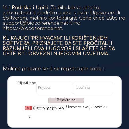
16.1
Podrška i Upiti
: Za bilo kakva pitanja,
zabrinutosti ili podršku u vezi s ovim Ugovorom ili
Softverom, molimo kontaktirajte Coherence Labs na
support@biocoherence.net ili na
https://biocoherence.net.
KLIKAJUĆI "PRIHVAĆAM" ILI KORIŠTENJEM
SOFTVERA, PRIZNAJETE DA STE PROČITALI I
RAZUMJELI OVAJ UGOVOR I SLAŽETE SE DA
ĆETE BITI OBVEZNI NJEGOVIM UVJETIMA.
Molimo prijavite se ili se registrirajte sada :
Prijavite se
Prijava
Lozinka
Nemam svoju lozinku
Ostani prijavljen
google