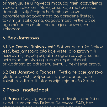
primjenjuju se u najvećoj mogućoj mjeri dozvoljenoj
važećim zakonom. Neke jurisdikcije možda neće
dopustiti isključenje određenih jamstava ili
ograničenje odgovornosti za određene štete; u
takvim jurisdikcijama, odgovornost Tvrtke bit će
ograničena na maksimalnu mjeru dozvoljenu
zakonom.
6.
Bez Jamstava
6.1
Na Osnovi "Kakva Jest"
: Softver se pruža "kakav
jest", bez jamstava bilo koje vrste, bilo izravnih ili
neizravnih, uključujući, ali ne ograničavajući se na,
neizravna jamstva o prodajnoj sposobnosti,
prikladnosti za određenu svrhu ili nekršenje prava.
6.2
Bez Jamstva o Točnosti
: Tvrtka ne daje jamstvo
glede točnosti, potpunosti ili pouzdanosti bilo
kakvih rezultata ili informacija koje pruža Softver.
7.
Pravo i nadležnost
7.1
Pravo
: Ovaj Ugovor će se uređivati i tumačiti u
skladu s zakonima Države Delaware, SAD, bez