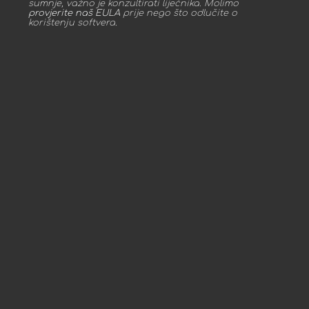
sumnje, važno je konzultirati liječnika. Molimo
provjerite naš EULA
prije nego što odlučite o
korištenju softvera.