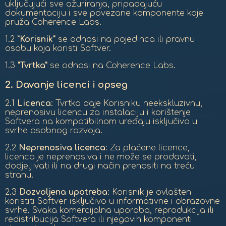
uključujući sve ažuriranja, pripadajuću
dokumentaciju i sve povezane komponente koje
pruža Coherence Labs.
1.2
"Korisnik"
se odnosi na pojedinca ili pravnu
osobu koja koristi Softver.
1.3
"Tvrtka"
se odnosi na Coherence Labs.
2.
Davanje licenci i opseg
2.1
Licenca
: Tvrtka daje Korisniku neekskluzivnu,
neprenosivu licencu za instalaciju i korištenje
Softvera na kompatibilnom uređaju isključivo u
svrhe osobnog razvoja.
2.2
Neprenosiva licenca
: Za plaćene licence,
licenca je neprenosiva i ne može se prodavati,
dodjeljivati ili na drugi način prenositi na treću
stranu.
2.3
Dozvoljena upotreba
: Korisnik je ovlašten
koristiti Softver isključivo u informativne i obrazovne
svrhe. Svaka komercijalna uporaba, reprodukcija ili
redistribucija Softvera ili njegovih komponenti