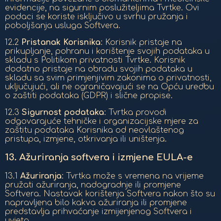
evidencije, na sigurnim poslužiteljima Tvrtke. Ovi
podaci se koriste isključivo u svrhu pružanja i
poboljšanja usluga Softvera.
12.2
Pristanak Korisnika
: Korisnik pristaje na
prikupljanje, pohranu i korištenje svojih podataka u
skladu s Politikom privatnosti Tvrtke. Korisnik
dodatno pristaje na obradu svojih podataka u
skladu sa svim primjenjivim zakonima o privatnosti,
uključujući, ali ne ograničavajući se na Opću uredbu
o zaštiti podataka (GDPR) i slične propise.
12.3
Sigurnost podataka
: Tvrtka provodi
odgovarajuće tehničke i organizacijske mjere za
zaštitu podataka Korisnika od neovlaštenog
pristupa, izmjene, otkrivanja ili uništenja.
13.
Ažuriranja softvera i izmjene EULA-e
13.1
Ažuriranja
: Tvrtka može s vremena na vrijeme
pružati ažuriranja, nadogradnje ili promjene
Softvera. Nastavak korištenja Softvera nakon što su
napravljena bilo kakva ažuriranja ili promjene
predstavlja prihvaćanje izmijenjenog Softvera i
uvjeta.