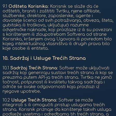
9.1
Odšteta Korisnika
: Korisnik se slaže da će
odštetiti, braniti i zaštititi Tvrtku, njene affiliate,
službenike, direktore, zaposlenike, agente i
davatelje licenci od svih potraživanja, obveza, šteta,
gubitaka ili troškova, uključujući razumne
odvjetničke naknade, koji proizlaze iz ili su povezani
s korištenjem ili zloupotrebom Softvera od strane
Korisnika, kršenjem ovog Ugovora ili povredom bilo
kojeg intelektualnog vlasništva ili drugih prava bilo
koje osobe ili entiteta.
10.
Sadržaj i Usluge Trećih Strana
10.1
Sadržaj Trećih Strana
: Softver može uključivati
sadržaj koji generiraju sustavi trećih strana ili koji se
preuzima putem API-ja trećih strana. Tvrtka ne jamči
točnost, potpunost ili kvalitetu takvog sadržaja i
odriče se svake odgovornosti koja proizlazi iz
njegove upotrebe.
10.2
Usluge Trećih Strana
: Softver se može
integrirati s ili omogućiti pristup uslugama trećih
strana. Korisnik priznaje da korištenje takvih usluga
podliježe uvjetima i odredbama tih trećih strana, a