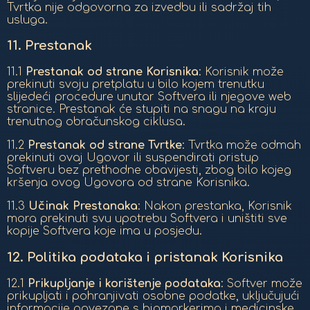
Tvrtka nije odgovorna za izvedbu ili sadržaj tih
usluga.
11.
Prestanak
11.1
Prestanak od strane Korisnika
: Korisnik može
prekinuti svoju pretplatu u bilo kojem trenutku
slijedeći procedure unutar Softvera ili njegove web
stranice. Prestanak će stupiti na snagu na kraju
trenutnog obračunskog ciklusa.
11.2
Prestanak od strane Tvrtke
: Tvrtka može odmah
prekinuti ovaj Ugovor ili suspendirati pristup
Softveru bez prethodne obavijesti, zbog bilo kojeg
kršenja ovog Ugovora od strane Korisnika.
11.3
Učinak Prestanaka
: Nakon prestanka, Korisnik
mora prekinuti svu upotrebu Softvera i uništiti sve
kopije Softvera koje ima u posjedu.
12.
Politika podataka i pristanak Korisnika
12.1
Prikupljanje i korištenje podataka
: Softver može
prikupljati i pohranjivati osobne podatke, uključujući
informacije povezane s biomarkerima i medicinske