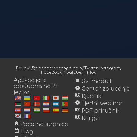
Follow @biocoherenceapp on
X/Twitter
,
Instagram
,
FaceBook
,
YouTube
,
TikTok
Aplikacija je
view_module
Svi moduli
dostupna na 21
play_circle
Centar za učenje
jezika.
menu_book
Rječnik
play_circle
Tjedni webinar
menu_book
PDF priručnik
menu_book
Knjige
home
Početna stranica
today
Blog