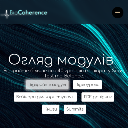
Огляд модулів
Відкрийте більше ніж 40 графіків та карт у Scan,
Test та Balance.
Відкрийте модулі
Відеоуроки
Вебінари для користувачів
PDF довідник
Книги
Summits