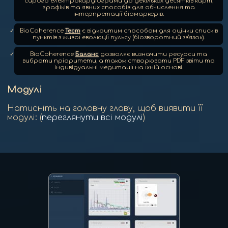
сирого електрокардіограми до декількох десятків карт,
графіків та явних способів для обчислення та
інтерпретації біомаркерів.
BioCoherence
Тест
є відкритим способом для оцінки списків
пунктів з живої еволюції пульсу (біозворотний зв'язок).
BioCoherence
Баланс
дозволяє визначити ресурси та
вибрати пріоритети, а також створювати PDF звіти та
індивідуальні медитації на їхній основі.
Модулі
Натисніть на головну главу, щоб виявити її
модулі: (
переглянути всі модулі
)