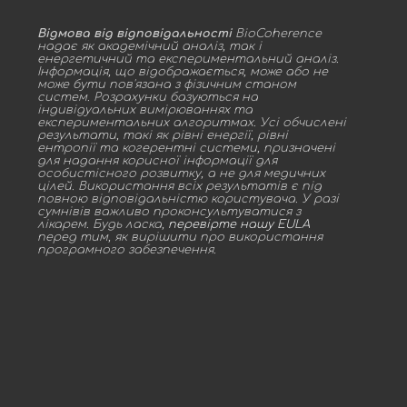
Відмова від відповідальності
BioCoherence
надає як академічний аналіз, так і
енергетичний та експериментальний аналіз.
Інформація, що відображається, може або не
може бути пов'язана з фізичним станом
систем. Розрахунки базуються на
індивідуальних вимірюваннях та
експериментальних алгоритмах. Усі обчислені
результати, такі як рівні енергії, рівні
ентропії та когерентні системи, призначені
для надання корисної інформації для
особистісного розвитку, а не для медичних
цілей. Використання всіх результатів є під
повною відповідальністю користувача. У разі
сумнівів важливо проконсультуватися з
лікарем. Будь ласка,
перевірте нашу EULA
перед тим, як вирішити про використання
програмного забезпечення.