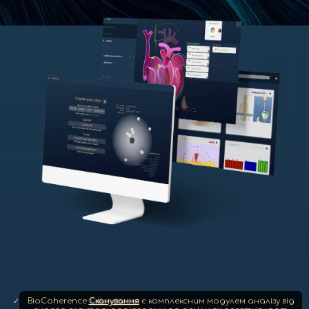
BioCoherence
Сканування
є комплексним модулем аналізу від