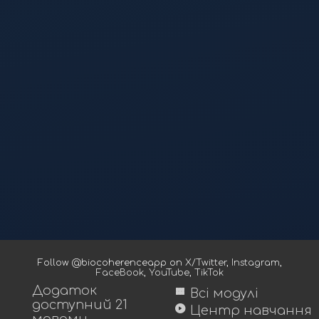
Follow @biocoherenceapp on
X/Twitter
,
Instagram
,
FaceBook
,
YouTube
,
TikTok
Додаток
view_module
Всі модулі
доступний 21
play_circle
Центр навчання