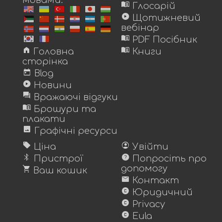
мовами.
menu_book
Глосарій
play_circle
Щотижневий
вебінар
menu_book
PDF Посібник
home
menu_book
Головна
Книги
сторінка
today
Blog
play_circle
Новини
forum
Вражаючі відгуки
menu_book
Брошури та
плакати
image
Графічні ресурси
sell
account_circle
Ціна
Увійти
bluetooth
help
Пристрої
Попросіть про
shopping_cart
допомогу
Ваш кошик
mail
Контакт
copyright
Юридичний
copyright
Privacy
copyright
Eula