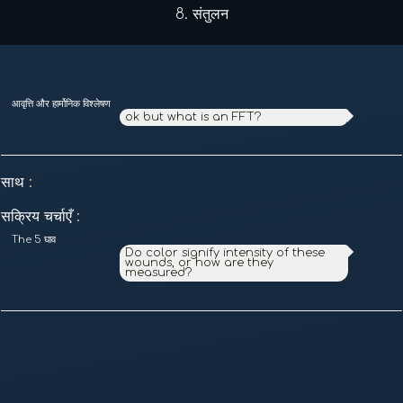
8.
संतुलन
आवृत्ति और हार्मोनिक विश्लेषण
ok but what is an FFT?
साथ
:
सक्रिय चर्चाएँ
:
The 5 घाव
Do color signify intensity of these
wounds, or how are they
measured?