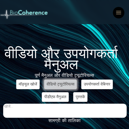
वीडियो और उपयोगकर्ता
मैनुअल
पूर्ण मैनुअल और वीडियो ट्यूटोरियल्स
मॉड्यूल खोजें
वीडियो ट्यूटोरियल्स
उपयोगकर्ता वेबिनार
पीडीएफ मैनुअल
पुस्तकें
खोजें...
सामग्री की तालिका