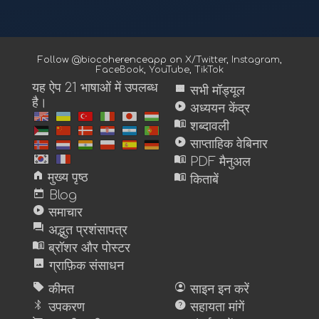
Follow @biocoherenceapp on
X/Twitter
,
Instagram
,
FaceBook
,
YouTube
,
TikTok
यह ऐप 21 भाषाओं में उपलब्ध
view_module
सभी मॉड्यूल
है।
play_circle
अध्ययन केंद्र
menu_book
शब्दावली
play_circle
साप्ताहिक वेबिनार
menu_book
PDF मैनुअल
home
menu_book
मुख्य पृष्ठ
किताबें
today
Blog
play_circle
समाचार
forum
अद्भुत प्रशंसापत्र
menu_book
ब्रॉशर और पोस्टर
image
ग्राफ़िक संसाधन
sell
account_circle
कीमत
साइन इन करें
bluetooth
help
उपकरण
सहायता मांगें