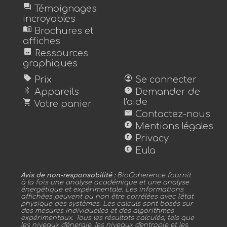
forum
Témoignages
incroyables
menu_book
Brochures et
affiches
image
Ressources
graphiques
sell
account_circle
Prix
Se connecter
bluetooth
help
Appareils
Demander de
shopping_cart
l'aide
Votre panier
mail
Contactez-nous
copyright
Mentions légales
copyright
Privacy
copyright
Eula
Avis de non-responsabilité :
BioCoherence fournit
à la fois une analyse académique et une analyse
énergétique et expérimentale. Les informations
affichées peuvent ou non être corrélées avec l'état
physique des systèmes. Les calculs sont basés sur
des mesures individuelles et des algorithmes
expérimentaux. Tous les résultats calculés, tels que
les niveaux d'énergie, les niveaux d'entropie et les