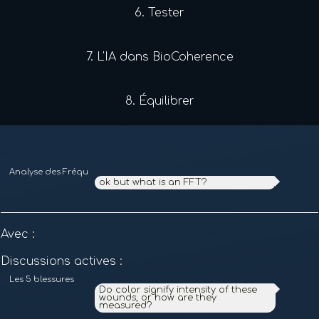
6.
Tester
7.
L'IA dans BioCoherence
8.
Équilibrer
Analyse des Fréquences et des Harmoniques
ok but what is an FFT?
Avec
:
Discussions actives
:
Les 5 blessures
Do color signify intensity of these
wounds, or how are they
measured?