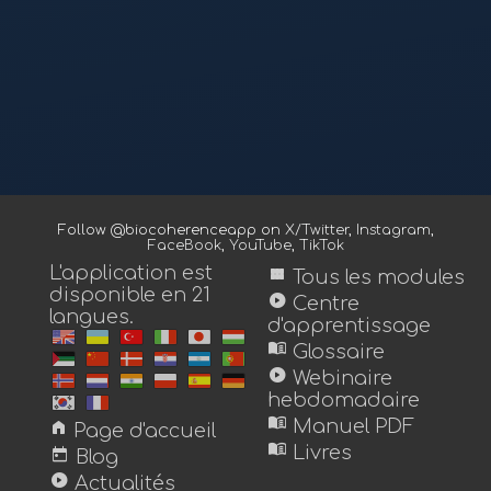
Follow @biocoherenceapp on
X/Twitter
,
Instagram
,
FaceBook
,
YouTube
,
TikTok
L'application est
view_module
Tous les modules
disponible en 21
play_circle
Centre
langues.
d'apprentissage
menu_book
Glossaire
play_circle
Webinaire
hebdomadaire
menu_book
home
Manuel PDF
Page d'accueil
menu_book
today
Livres
Blog
play_circle
Actualités