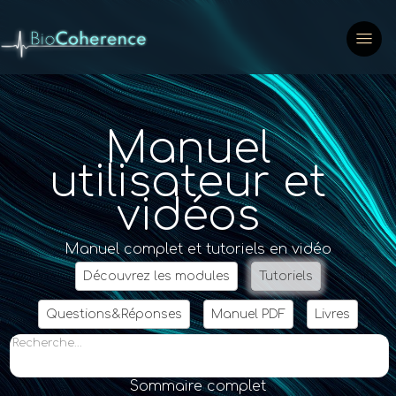
Manuel
utilisateur et
vidéos
Manuel complet et tutoriels en vidéo
Découvrez les modules
Tutoriels
Questions&Réponses
Manuel PDF
Livres
Recherche...
Sommaire complet