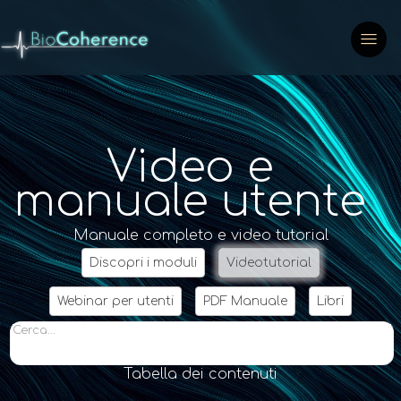
Video e
manuale utente
Manuale completo e video tutorial
Discopri i moduli
Videotutorial
Webinar per utenti
PDF Manuale
Libri
Cerca...
Tabella dei contenuti