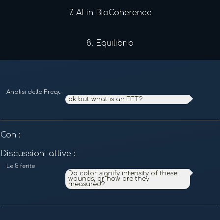
7.
AI in BioCoherence
8.
Equilibrio
Analisi della Frequenza e Armonica
ok but what is an FFT?
Con
:
Discussioni attive
:
Le 5 ferite
Do color signify intensity of these
wounds, or how are they
measured?