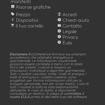
manifesti
image
Risorse grafiche
sell
account_circle
Prezzo
Accedi
bluetooth
help
Dispositivi
Chiedi aiuto
shopping_cart
mail
Il tuo carrello
Contatto
copyright
Legale
copyright
Privacy
copyright
Eula
Disclamere
BioCoherence fornisce sia un'analisi
accademica che un'analisi energetica e
sperimentale. Le informazioni visualizzate
possono essere correlate o meno con lo stato
fisico dei sistemi. I calcoli si basano su
misurazioni individuali e algoritmi sperimentali.
Tutti i risultati calcolati, come i livelli di energia, i
livelli di entropia e i sistemi coerenti, sono
progettati per fornire informazioni utili per lo
sviluppo personale, non per scopi medici. L'uso di
tutti i risultati è sotto la sola responsabilità
dell'utente. In caso di dubbi, è importante
consultare un medico. Si prega di
controllare il
nostro EULA
prima di decidere l'uso del software.