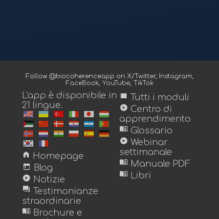
Follow @biocoherenceapp on
X/Twitter
,
Instagram
,
FaceBook
,
YouTube
,
TikTok
L'app è disponibile in
view_module
Tutti i moduli
21 lingue.
play_circle
Centro di
apprendimento
menu_book
Glossario
play_circle
Webinar
settimanale
home
Homepage
menu_book
Manuale PDF
today
Blog
menu_book
Libri
play_circle
Notizie
forum
Testimonianze
straordinarie
menu_book
Brochure e