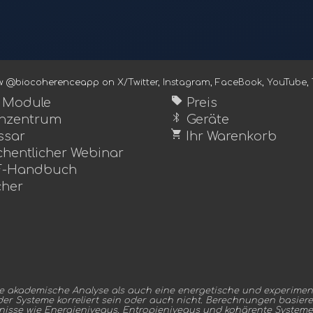
ow @biocoherenceapp on
X/Twitter
,
Instagram
,
FaceBook
,
YouTube
,
sell
e Module
Preis
bluetooth
nzentrum
Geräte
shopping_cart
ssar
Ihr Warenkorb
hentlicher Webinar
-Handbuch
her
e akademische Analyse als auch eine energetische und experiment
r Systeme korreliert sein oder auch nicht. Berechnungen basier
nisse wie Energieniveaus, Entropieniveaus und kohärente Systeme 