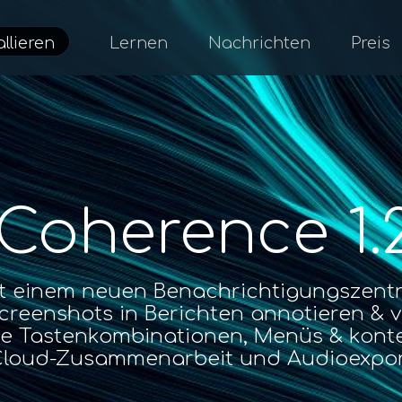
allieren
Lernen
Nachrichten
Preis
Coherence 1.
it einem neuen Benachrichtigungszent
 Screenshots in Berichten annotieren & v
e Tastenkombinationen, Menüs & konte
loud-Zusammenarbeit und Audioexpo