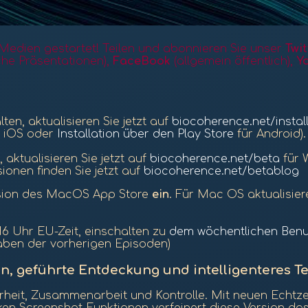
edien gestartet! Teilen und abonnieren Sie unser
Twit
iche Präsentationen),
FaceBook
(allgemein
öffentlich
),
Y
ten, aktualisieren Sie jetzt auf
biocoherence.net/instal
 iOS oder
Installation über den Play Store
für Android).
 aktualisieren Sie jetzt auf
biocoherence.net/beta
für 
ionen finden Sie jetzt auf
biocoherence.net/betablog
Version des MacOS App Store
ein
. Für Mac OS aktualisier
6 Uhr EU-Zeit, einschalten zu
dem wöchentlichen Benu
aben der vorherigen Episoden)
, geführte Entdeckung und intelligenteres Te
rheit, Zusammenarbeit und Kontrolle. Mit neuen Echtzei