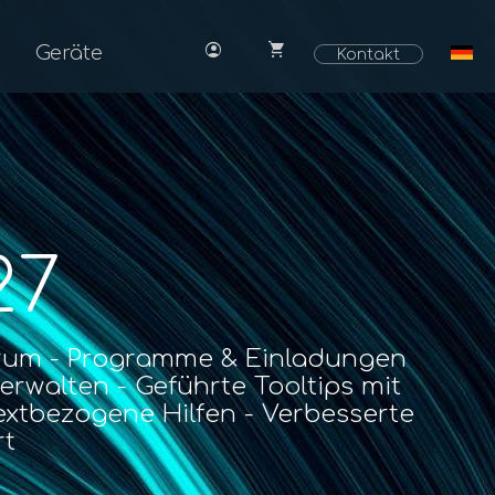
account_circle
shopping_cart
Geräte
Kontakt
27
rum - Programme & Einladungen
erwalten - Geführte Tooltips mit
xtbezogene Hilfen - Verbesserte
rt