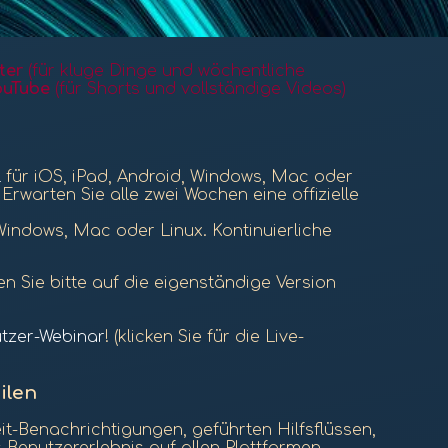
ter
(für kluge Dinge und wöchentliche
ouTube
(für Shorts und vollständige Videos)
l
für iOS, iPad, Android, Windows, Mac oder
 Erwarten Sie alle zwei Wochen eine offizielle
Windows, Mac oder Linux. Kontinuierliche
en Sie bitte auf die eigenständige Version
tzer-Webinar
! (klicken Sie für die Live-
ilen
t-Benachrichtigungen, geführten Hilfsflüssen,