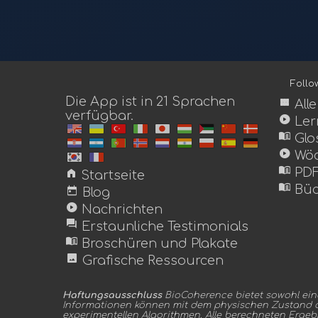
Foll
Die App ist in 21 Sprachen
view_module
All
verfügbar.
play_circle
Ler
menu_book
Glo
play_circle
Wöc
menu_book
home
PDF
Startseite
menu_book
today
Büc
Blog
play_circle
Nachrichten
forum
Erstaunliche Testimonials
menu_book
Broschüren und Plakate
image
Grafische Ressourcen
Haftungsausschluss
BioCoherence bietet sowohl ein
Informationen können mit dem physischen Zustand de
experimentellen Algorithmen. Alle berechneten Ergeb