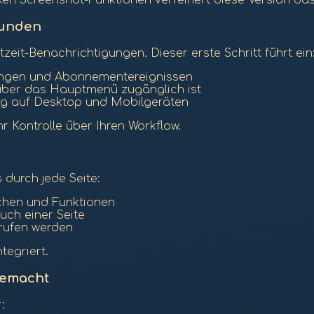
en Screenshot-Funktionen verfeinert diese Version das
bunden
tzeit-Benachrichtigungen. Dieser erste Schritt führt ein
dungen und Abonnementereignissen
 über das Hauptmenü zugänglich ist
ng auf Desktop und Mobilgeräten
r Kontrolle über Ihren Workflow.
s durch jede Seite:
ächen und Funktionen
uch einer Seite
erufen werden
tegriert.
gemacht
: