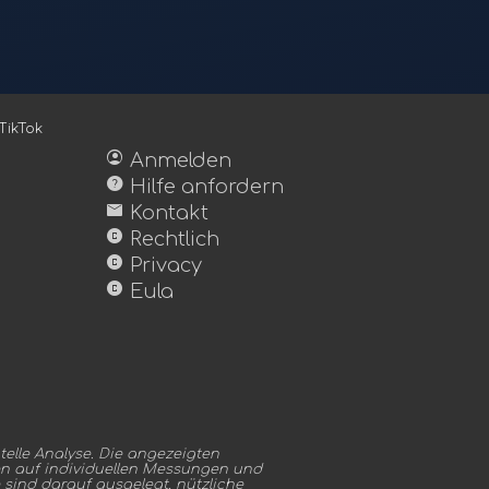
TikTok
account_circle
Anmelden
help
Hilfe anfordern
mail
Kontakt
copyright
Rechtlich
copyright
Privacy
copyright
Eula
elle Analyse. Die angezeigten
en auf individuellen Messungen und
sind darauf ausgelegt, nützliche