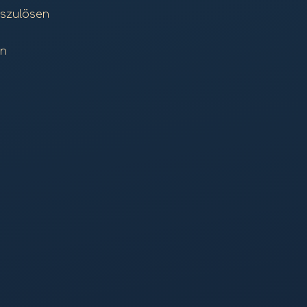
uszulösen
en