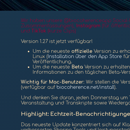
Wir haben unsere @biocoherenceapp Social-M
Zusammenfassungen),
Instagram
(für öffentl
und
TikTok
(kurze Clips)
Version 1.27 ist jetzt verfügbar!
Um die neueste
offizielle
Version zu erhal
Linux (
Installation über den App Store
für
Veröffentlichung.
Um die neueste
Beta
Version zu erhalten,
Informationen zu den täglichen Beta-Vers
Wichtig für Mac-Benutzer
: Wir stellen die 
(verfügbar auf
biocoherence.net/install
).
Und denken Sie daran, jeden Donnerstag um 1
Veranstaltung und Transkripte sowie Wiederg
Highlight:
Echtzeit-Benachrichtigungen
Das neueste Update konzentriert sich auf Kla