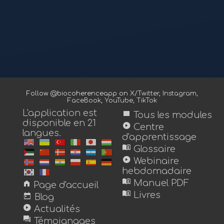
Follow @biocoherenceapp on
X/Twitter
,
Instagram
,
FaceBook
,
YouTube
,
TikTok
L'application est
view_module
Tous les modules
disponible en 21
play_circle
Centre
langues.
d'apprentissage
menu_book
Glossaire
play_circle
Webinaire
hebdomadaire
menu_book
home
Manuel PDF
Page d'accueil
menu_book
today
Livres
Blog
play_circle
Actualités
forum
Témoignages