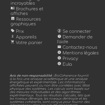
incroyables
menu_book
Brochures et
affiches
image
Ressources
graphiques
sell
account_circle
Prix
Se connecter
bluetooth
help
Appareils
Demander de
shopping_cart
l'aide
Votre panier
mail
Contactez-nous
copyright
Mentions légales
copyright
Privacy
copyright
Eula
Avis de non-responsabilité :
BioCoherence fournit
à la fois une analyse académique et une analyse
énergétique et expérimentale. Les informations
affichées peuvent ou non être corrélées avec l'état
physique des systèmes. Les calculs sont basés sur
des mesures individuelles et des algorithmes
expérimentaux. Tous les résultats calculés, tels que
les niveaux d'énergie, les niveaux d'entropie et les
systèmes cohérents, sont conçus pour fournir des