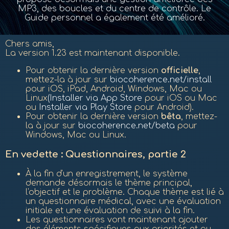
MP3, des boucles et du centre de contrôle. Le
Guide personnel a également été amélioré.
Chers amis,
La version 1.23 est maintenant disponible.
Pour obtenir la dernière version
officielle
,
mettez-la à jour sur
biocoherence.net/install
pour iOS, iPad, Android, Windows, Mac ou
Linux
(Installer via App Store
pour iOS ou Mac
ou
Installer via Play Store
pour Android).
Pour obtenir la dernière version
bêta
, mettez-
la à jour sur
biocoherence.net/beta
pour
Windows, Mac ou Linux.
En vedette : Questionnaires, partie 2
À la fin d'un enregistrement, le système
demande désormais le thème principal,
l'objectif et le problème. Chaque thème est lié à
un questionnaire médical, avec une évaluation
initiale et une évaluation de suivi à la fin.
Les questionnaires vont maintenant ajouter
des éléments spécifiques aux priorités et au