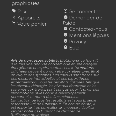
graphiques
sell
account_circle
Prix
Se connecter
bluetooth
help
Appareils
Demander de
shopping_cart
l'aide
Votre panier
mail
Contactez-nous
copyright
Mentions légales
copyright
Privacy
copyright
Eula
Avis de non-responsabilité :
BioCoherence fournit
à la fois une analyse académique et une analyse
énergétique et expérimentale. Les informations
affichées peuvent ou non être corrélées avec l'état
physique des systèmes. Les calculs sont basés sur
des mesures individuelles et des algorithmes
expérimentaux. Tous les résultats calculés, tels que
les niveaux d'énergie, les niveaux d'entropie et les
systèmes cohérents, sont conçus pour fournir des
informations utiles pour le développement
personnel, et non à des fins médicales.
L'utilisation de tous les résultats est sous la seule
responsabilité de l'utilisateur. En cas de doute, il
est important de consulter un médecin. Veuillez
vérifier notre CLUF
avant de décider de
l'utilisation du logiciel.