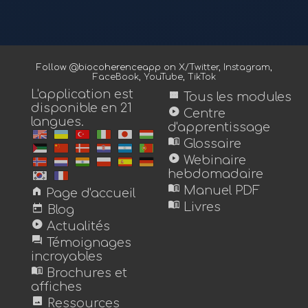
Follow @biocoherenceapp on
X/Twitter
,
Instagram
,
FaceBook
,
YouTube
,
TikTok
L'application est
view_module
Tous les modules
disponible en 21
play_circle
Centre
langues.
d'apprentissage
menu_book
Glossaire
play_circle
Webinaire
hebdomadaire
menu_book
home
Manuel PDF
Page d'accueil
menu_book
today
Livres
Blog
play_circle
Actualités
forum
Témoignages
incroyables
menu_book
Brochures et
affiches
image
Ressources