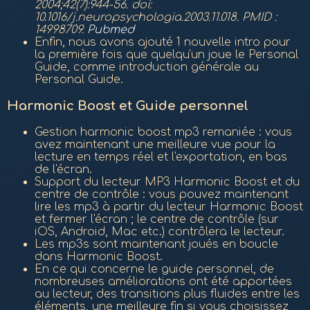
2004;42(7):944-56. doi:
10.1016/j.neuropsychologia.2003.11.018. PMID :
14998709.
Pubmed
Enfin, nous avons ajouté 1 nouvelle intro pour
la première fois que quelqu'un joue le Personal
Guide, comme introduction générale au
Personal Guide.
Harmonic Boost et Guide personnel
Gestion harmonic boost mp3 remaniée : vous
avez maintenant une meilleure vue pour la
lecture en temps réel et l'exportation, en bas
de l'écran.
Support du lecteur MP3 Harmonic Boost et du
centre de contrôle : vous pouvez maintenant
lire les mp3 à partir du lecteur Harmonic Boost
et fermer l'écran ; le centre de contrôle (sur
iOS, Android, Mac etc.) contrôlera le lecteur.
Les mp3s sont maintenant joués en boucle
dans Harmonic Boost.
En ce qui concerne le guide personnel, de
nombreuses améliorations ont été apportées
au lecteur, des transitions plus fluides entre les
éléments, une meilleure fin si vous choisissez