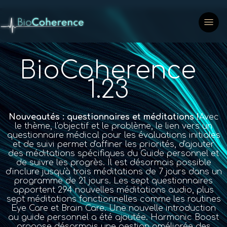
BioCoherence
1.23
Nouveautés : questionnaires et méditations !
Avec
le thème, l'objectif et le problème, le lien vers un
questionnaire médical pour les évaluations initiales
et de suivi permet d'affiner les priorités, d'ajouter
des méditations spécifiques du Guide personnel et
de suivre les progrès. Il est désormais possible
d'inclure jusqu'à trois méditations de 7 jours dans un
programme de 21 jours. Les sept questionnaires
apportent 294 nouvelles méditations audio, plus
sept méditations fonctionnelles comme les routines
Eye Care et Brain Care. Une nouvelle introduction
au guide personnel a été ajoutée. Harmonic Boost
propose désormais une gestion améliorée des