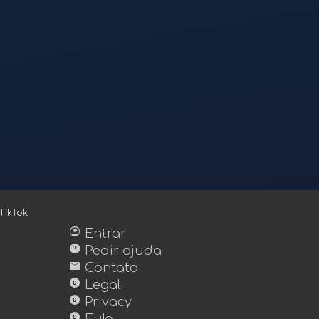
TikTok
account_circle
Entrar
help
Pedir ajuda
mail
Contato
copyright
Legal
copyright
Privacy
copyright