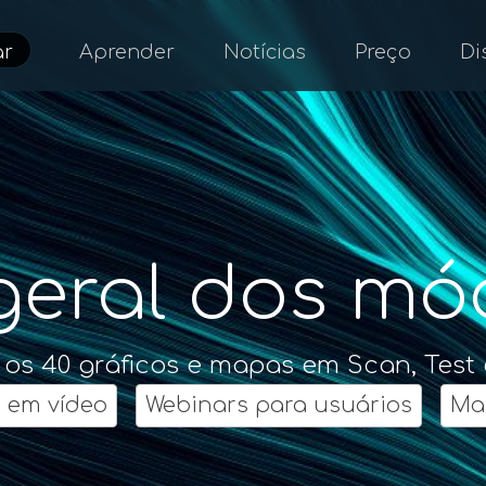
ar
Aprender
Notícias
Preço
Di
geral dos mó
os 40 gráficos e mapas em Scan, Test 
s em vídeo
Webinars para usuários
Ma