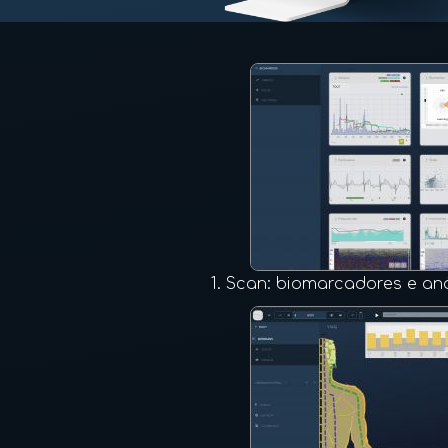
1.
Scan: biomarcadores e aná