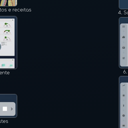
os e receitas
4.
S
6
ente
stes