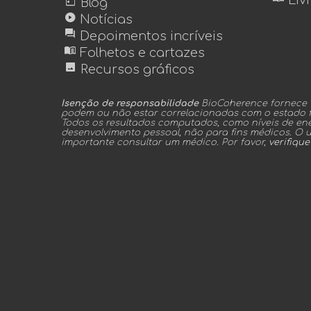
today
Liv
Blog
play_circle
Notícias
forum
Depoimentos incríveis
menu_book
Folhetos e cartazes
image
Recursos gráficos
Isenção de responsabilidade
BioCoherence fornece t
podem ou não estar correlacionadas com o estado fí
Todos os resultados computados, como níveis de ener
desenvolvimento pessoal, não para fins médicos. O u
importante consultar um médico. Por favor,
verifiqu