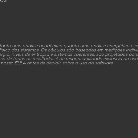
ros
anto uma análise acadêmica quanto uma análise energética e ex
sico dos sistemas. Os cálculos são baseados em medições individ
gia, níveis de entropia e sistemas coerentes, são projetados par
so de todos os resultados é de responsabilidade exclusiva do usu
e nosso EULA
antes de decidir sobre o uso do software.