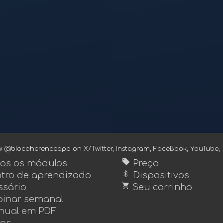
ow @biocoherenceapp on
X/Twitter
,
Instagram
,
FaceBook
,
YouTube
,
sell
os os módulos
Preço
bluetooth
tro de aprendizado
Dispositivos
shopping_cart
ssário
Seu carrinho
inar semanal
ual em PDF