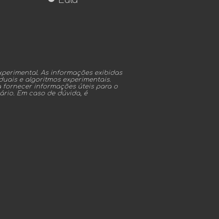
Eula
perimental. As informações exibidas
uais e algoritmos experimentais.
a fornecer informações úteis para o
ário. Em caso de dúvida, é