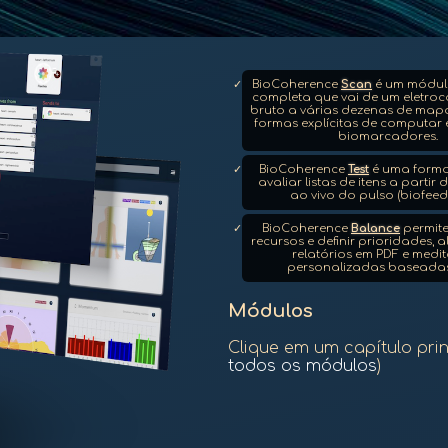
BioCoherence
Scan
é um módulo
completa que vai de um eletr
bruto a várias dezenas de mapa
formas explícitas de computar e
biomarcadores.
BioCoherence
Test
é uma forma
avaliar listas de itens a partir
ao vivo do pulso (biofeed
BioCoherence
Balance
permite 
recursos e definir prioridades, 
relatórios em PDF e medi
personalizadas baseadas
Módulos
Clique em um capítulo prin
todos os módulos
)