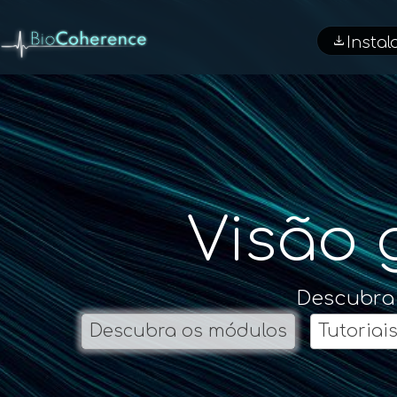
download
Instal
Visão 
Descubra 
Descubra os módulos
Tutoriai