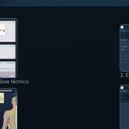
2.
E
lise técnica