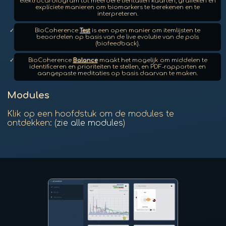
elektrocardiogram tot meerdere tientallen kaarten, grafieken en
explíciete manieren om biomarkers te berekenen en te
interpreteren.
BioCoherence
Test
is een open manier om itemlijsten te
beoordelen op basis van de live evolutie van de pols
(biofeedback).
BioCoherence
Balance
maakt het mogelijk om middelen te
identificeren en prioriteiten te stellen, en PDF-rapporten en
aangepaste meditaties op basis daarvan te maken.
Modules
Klik op een hoofdstuk om de modules te
ontdekken: (
zie alle modules
)