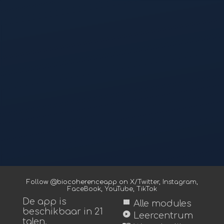
Follow @biocoherenceapp on
X/Twitter
,
Instagram
,
FaceBook
,
YouTube
,
TikTok
De app is
view_module
Alle modules
beschikbaar in 21
play_circle
Leercentrum
talen.