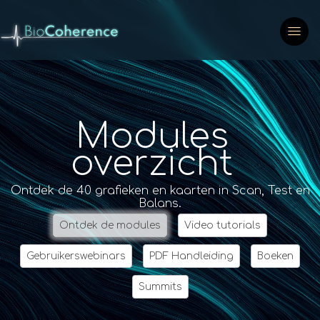
Modules
overzicht
Ontdek de 40 grafieken en kaarten in Scan, Test en
Balans.
Ontdek de modules
Video tutorials
Gebruikerswebinars
PDF Handleiding
Boeken
Summits