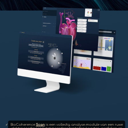
BioCoherence
Scan
is een volledig analyse-module van een ruwe