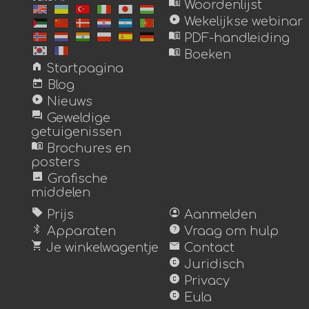
menu_book
Woordenlijst
play_circle
Wekelijkse webinar
menu_book
PDF-handleiding
menu_book
Boeken
home
Startpagina
today
Blog
play_circle
Nieuws
forum
Geweldige
getuigenissen
menu_book
Brochures en
posters
image
Grafische
middelen
sell
account_circle
Prijs
Aanmelden
bluetooth
help
Apparaten
Vraag om hulp
shopping_cart
mail
Je winkelwagentje
Contact
copyright
Juridisch
copyright
Privacy
copyright
Eula