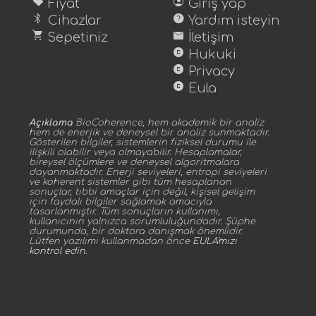
sell
account_circle
Fiyat
Giriş yap
bluetooth
help
Cihazlar
Yardım isteyin
shopping_cart
mail
Sepetiniz
İletişim
copyright
Hukuki
copyright
Privacy
copyright
Eula
Açıklama
BioCoherence, hem akademik bir analiz
hem de enerjik ve deneysel bir analiz sunmaktadır.
Gösterilen bilgiler, sistemlerin fiziksel durumu ile
ilişkili olabilir veya olmayabilir. Hesaplamalar,
bireysel ölçümlere ve deneysel algoritmalara
dayanmaktadır. Enerji seviyeleri, entropi seviyeleri
ve koherent sistemler gibi tüm hesaplanan
sonuçlar, tıbbi amaçlar için değil, kişisel gelişim
için faydalı bilgiler sağlamak amacıyla
tasarlanmıştır. Tüm sonuçların kullanımı,
kullanıcının yalnızca sorumluluğundadır. Şüphe
durumunda, bir doktora danışmak önemlidir.
Lütfen yazılımı kullanmadan önce
EULA'mızı
kontrol edin
.