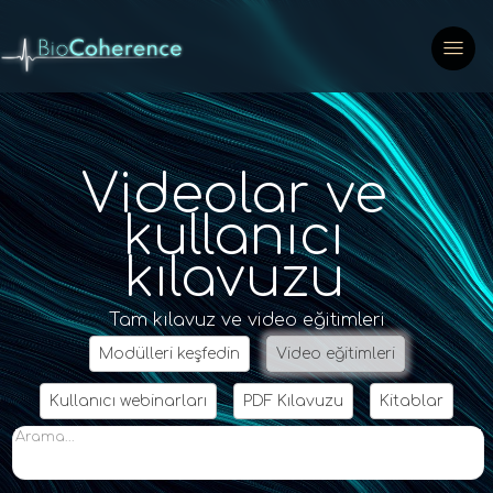
Videolar ve
kullanıcı
kılavuzu
Tam kılavuz ve video eğitimleri
Modülleri keşfedin
Video eğitimleri
Kullanıcı webinarları
PDF Kılavuzu
Kitablar
Arama...