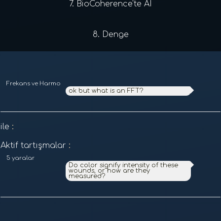
7.
BioCoherence'te AI
8.
Denge
Frekans ve Harmonik Analiz
ok but what is an FFT?
ile
:
Aktif tartışmalar
:
5 yaralar
Do color signify intensity of these
wounds, or how are they
measured?