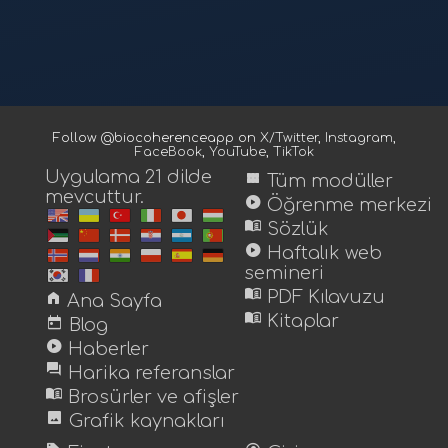
Follow @biocoherenceapp on
X/Twitter
,
Instagram
,
FaceBook
,
YouTube
,
TikTok
Uygulama 21 dilde
view_module
Tüm modüller
mevcuttur.
play_circle
Öğrenme merkezi
menu_book
Sözlük
play_circle
Haftalık web
semineri
menu_book
home
PDF Kılavuzu
Ana Sayfa
menu_book
today
Kitaplar
Blog
play_circle
Haberler
forum
Harika referanslar
menu_book
Brosürler ve afişler
image
Grafik kaynakları