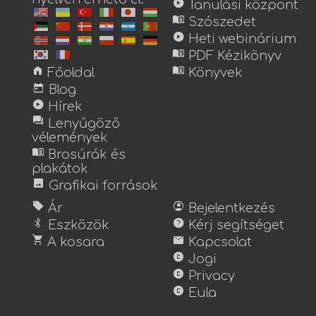
play_circle
Tanulási központ
menu_book
Szószedet
play_circle
Heti webinárium
menu_book
PDF Kézikönyv
home
menu_book
Főoldal
Könyvek
today
Blog
play_circle
Hírek
forum
Lenyűgöző
vélemények
menu_book
Brosúrák és
plakátok
image
Grafikai források
sell
account_circle
Ár
Bejelentkezés
bluetooth
help
Eszközök
Kérj segítséget
shopping_cart
mail
A kosara
Kapcsolat
copyright
Jogi
copyright
Privacy
copyright
Eula