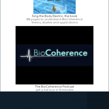
Sing the Body Electric, the book
300 pages to understand BioCoherence:
theory, studies and applications
The BioCoherence Podcast
get a full tour in 10 minutes