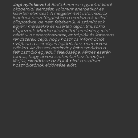
Jogi nyilatkozat
A BioCoherence egyaránt kínál
akadémiai elemzést, valamint energetikai és
kísérleti elemzést. A megjelenített információk
lehetnek összefüggésben a rendszerek fizikai
állapotával, de nem feltétlenül. A számítások
egyéni mérésekre és kísérleti algoritmusokra
alapoznak. Minden kiszámított eredmény, mint
például az energiaszintek, entrópiák és koherens
rendszerek, célja, hogy hasznos információt
nyújtson a személyes fejlődéshez, nem orvosi
célokra. Az összes eredmény felhasználása a
felhasználó egyedüli felelőssége. Kérdés esetén
fontos, hogy orvosi szakemberhez forduljon.
Kérjük,
ellenőrizze az EULA-nkat
a szoftver
használatának eldöntése előtt.