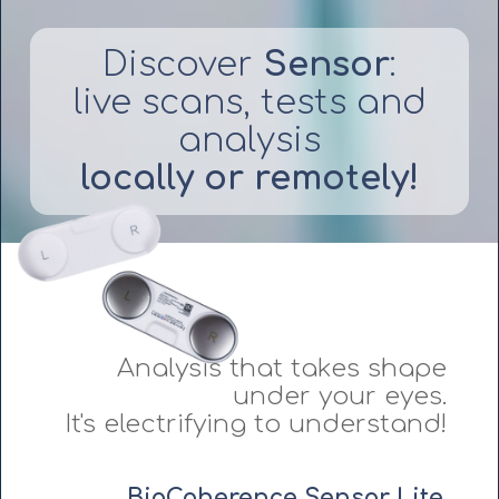
Discover
Sensor
:
live scans, tests and
analysis
locally or remotely!
Analysis that takes shape
under your eyes.
It's electrifying to understand!
BioCoherence Sensor Lite
,