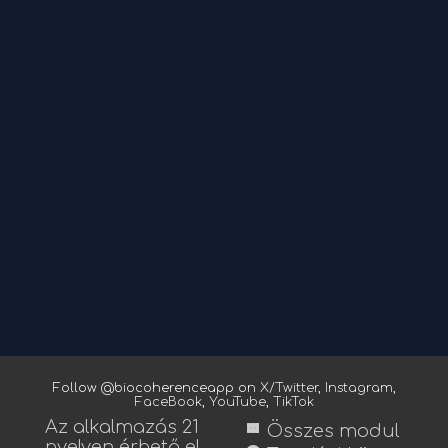
Follow @biocoherenceapp on
X/Twitter
,
Instagram
,
FaceBook
,
YouTube
,
TikTok
Az alkalmazás 21
view_module
Összes modul
nyelven érhető el.