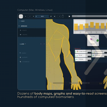
double_
Computer (Mac, Windows, Linux)
Dozens of
body maps, graphs and easy-to-read screens
hundreds of computed biomarkers.