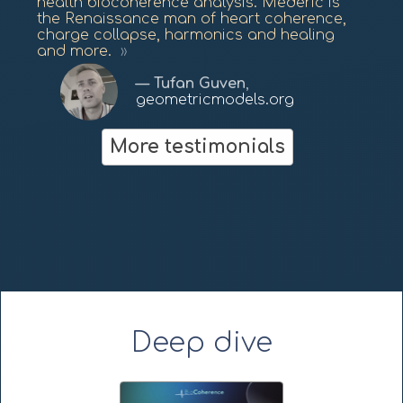
health biocoherence analysis. Médéric is
the Renaissance man of heart coherence,
charge collapse, harmonics and healing
and more.
Tufan Guven
,
geometricmodels.org
Dan Winter
More testimonials
fractalfield.com
Deep dive