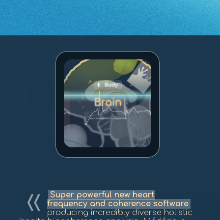
Super powerful new heart
frequency and coherence software
producing incredibly diverse holistic