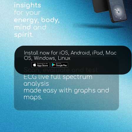
insights
for your
energy, body,
mind
and
spirit
.
Install now for iOS, Android, iPad, Mac
OS, Windows, Linux
Scan, evaluate and test
:
ECG live full spectrum
analysis
made easy with graphs and
maps.