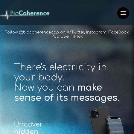
Follow @biocoherenceapp on
X/Twitter
,
Instagram
,
FaceBook
,
YouTube
,
TikTok
There's electricity in
your body.
Now you can
make
sense of its messages
.
Uncover
hidden