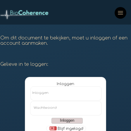
Om dit document te bekijken, moet u inloggen of een
account aanmaken.
Gelieve in te loggen:
Inloggen
Inloggen
Wachtwoord
Blijf ingelogd