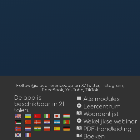
Follow @biocoherenceapp on
X/Twitter
,
Instagram
,
FaceBook
,
YouTube
,
TikTok
De app is
view_module
Alle modules
beschikbaar in 21
play_circle
Leercentrum
talen.
menu_book
Woordenlijst
play_circle
Wekelijkse webinar
menu_book
PDF-handleiding
menu_book
Boeken