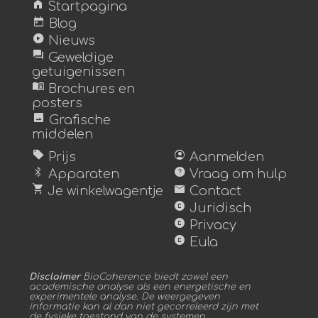
home
Startpagina
today
Blog
play_circle
Nieuws
forum
Geweldige
getuigenissen
menu_book
Brochures en
posters
image
Grafische
middelen
sell
account_circle
Prijs
Aanmelden
bluetooth
help
Apparaten
Vraag om hulp
shopping_cart
mail
Je winkelwagentje
Contact
copyright
Juridisch
copyright
Privacy
copyright
Eula
Disclaimer
BioCoherence biedt zowel een
academische analyse als een energetische en
experimentele analyse. De weergegeven
informatie kan al dan niet gecorreleerd zijn met
de fysieke toestand van de systemen.